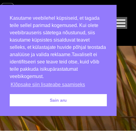
Kasutame veebilehel küpsiseid, et tagada
teile sellel parimad kogemused. Kui olete
veebibrauseris sätetega nõustunud, siis
kasutame küpsistes sisalduvat teavet
selleks, et külastajate huvide põhjal teostada
analüüse ja valida reklaame.Tavaliselt ei
identifitseeri see teave teid otse, kuid võib
teile pakkuda isikupärastatumat
veebikogemust.
Klõpsake siin lisateabe saamiseks
Sain aru