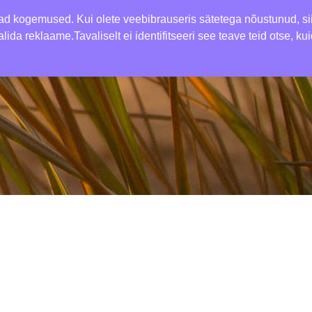
ESILEHT
MAJUTUS
GIOVENTU RESTORAN
SEMI
mad kogemused. Kui olete veebibrauseris sätetega nõustunud, si
lida reklaame.Tavaliselt ei identifitseeri see teave teid otse, k