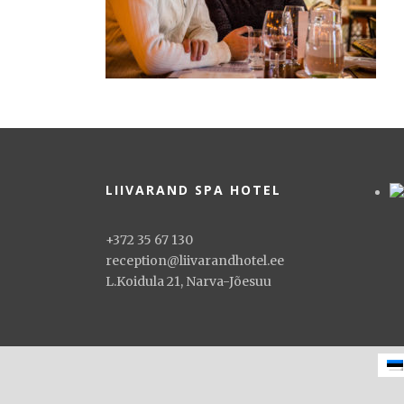
LIIVARAND SPA HOTEL
+372 35 67 130
reception@liivarandhotel.ee
L.Koidula 21, Narva-Jõesuu