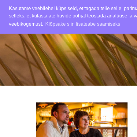
Kasutame veebilehel küpsiseid, et tagada teile sellel pari
selleks, et külastajate huvide põhjal teostada analüüse ja va
veebikogemust.
Klõpsake siin lisateabe saamiseks