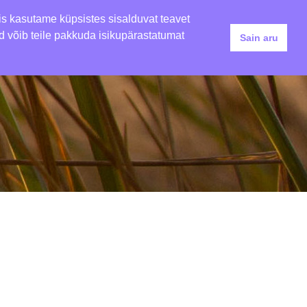
•
NARID JA ÜRITUSED
LASTELAAGRID
is kasutame küpsistes sisalduvat teavet
uid võib teile pakkuda isikupärastatumat
Sain aru