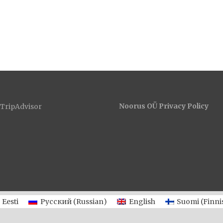
Noorus OÜ Privacy Policy
Eesti
Русский
(
Russian
)
English
Suomi
(
Finni